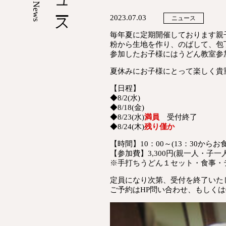
News
2023.07.03
ニュース
毎年夏に定期開催しております親
粉から生地を作り、のばして、包
参加したお子様にはうどん教室参
夏休みにお子様にとって楽しく貴
【日程】
◆8/2(水)
◆8/18(金)
◆8/23(水)
満員
受付終了
◆8/24(木)
残り僅か
【時間】10：00～(13：30からお
【参加費】3,300円(親一人・子一人
※手打ちうどん１セット・食事・
定員になり次第、受付を終了いた
ご予約はHP問い合わせ、もしくは04