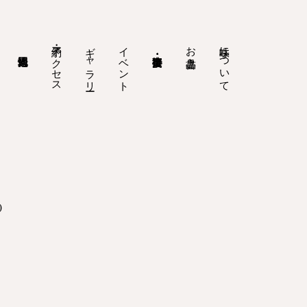
予約・アクセス
ギャラリー
イベント
お品書き
味亭について
)